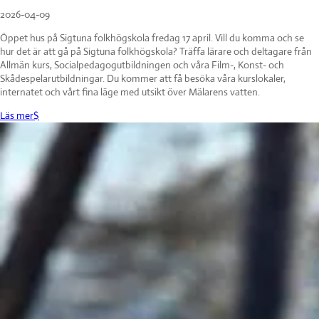
2026-04-09
Öppet hus på Sigtuna folkhögskola fredag 17 april. Vill du komma och se
hur det är att gå på Sigtuna folkhögskola? Träffa lärare och deltagare från
Allmän kurs, Socialpedagogutbildningen och våra Film-, Konst- och
Skådespelarutbildningar. Du kommer att få besöka våra kurslokaler,
internatet och vårt fina läge med utsikt över Mälarens vatten.
Läs mer
$