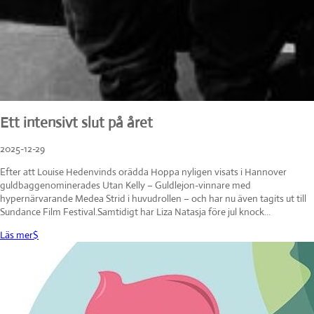
Ett intensivt slut på året
2025-12-29
Efter att Louise Hedenvinds orädda Hoppa nyligen visats i Hannover
guldbaggenominerades Utan Kelly – Guldlejon-vinnare med
hypernärvarande Medea Strid i huvudrollen – och har nu även tagits ut till
Sundance Film Festival.Samtidigt har Liza Natasja före jul knock...
Läs mer
$