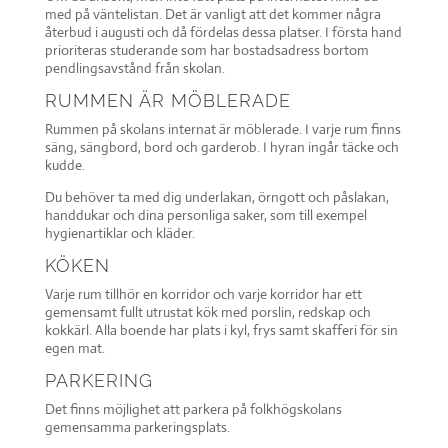
med på väntelistan. Det är vanligt att det kommer några
återbud i augusti och då fördelas dessa platser. I första hand
prioriteras studerande som har bostadsadress bortom
pendlingsavstånd från skolan.
RUMMEN ÄR MÖBLERADE
Rummen på skolans internat är möblerade. I varje rum finns
säng, sängbord, bord och garderob. I hyran ingår täcke och
kudde.
Du behöver ta med dig underlakan, örngott och påslakan,
handdukar och dina personliga saker, som till exempel
hygienartiklar och kläder.
KÖKEN
Varje rum tillhör en korridor och varje korridor har ett
gemensamt fullt utrustat kök med porslin, redskap och
kokkärl. Alla boende har plats i kyl, frys samt skafferi för sin
egen mat.
PARKERING
Det finns möjlighet att parkera på folkhögskolans
gemensamma parkeringsplats.