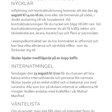
NYCKLAR
Inflyttning och kontraktsskrivning kommer att ske den
23
augusti kl 14.00-16.00
, inne eller ute beroende på väder, i
direkt anslutning till vår huvudentré. Vid
kontraktsskrivningen får du nyckel och blipp till ditt rum. Vid
kontraktsskrivningen kommer du att få träffa rektor och
skolsekreterare, lärare, kurator/syv och flera ur personalen.
I exempelkontraktet ser du hur kontraktet är utformat och
kan läsa vilka allmänna och särskilda villkor som du
förbinder dig till.
Skolan bjuder medföljande på en kopp kaffe.
INTERNATMINGEL
Söndagen den
23 augusti kl 17:00
får du chansen att lära
känna andra internatboende och personal lite närmare.
Skolan bjuder på en enkel måltid och vi bekantar oss med
varandra. Alla som bor på skolans internat är välkomna till
minglet. Kvällen avslutas med kvällsfika i vår Matsal
Manfred.
VÄNTELISTA
Om du ansökt, men inte fått plats på internatet finns du