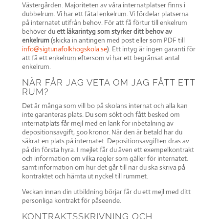
Västergården. Majoriteten av våra internatplatser finns i
dubbelrum. Vi har ett fåtal enkelrum. Vi fördelar platserna
på internatet utifrån behov. För att få förtur till enkelrum
behöver du
ett läkar
intyg som styrker ditt behov av
enkelrum
(skicka in antingen med post eller som PDF till
info@sigtunafolkhogskola.se
). Ett intyg är ingen garanti för
att få ett enkelrum eftersom vi har ett begränsat antal
enkelrum.
NÄR FÅR JAG VETA OM JAG FÅTT ETT
RUM?
Det är många som vill bo på skolans internat och alla kan
inte garanteras plats. Du som sökt och fått besked om
internatplats får mejl med en länk för inbetalning av
depositionsavgift, 500 kronor. När den är betald har du
säkrat en plats på internatet. Depositionsavgiften dras av
på din första hyra. I mejlet får du även ett exempelkontrakt
och information om vilka regler som gäller för internatet.
samt information om hur det går till när du ska skriva på
kontraktet och hämta ut nyckel till rummet.
Veckan innan din utbildning börjar får du ett mejl med ditt
personliga kontrakt för påseende.
KONTRAKTSSKRIVNING OCH