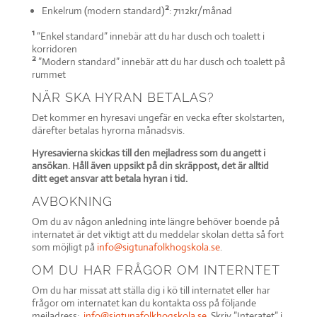
2
Enkelrum (modern standard)
: 7112kr/månad
1
”Enkel standard” innebär att du har dusch och toalett i
korridoren
2
”Modern standard” innebär att du har dusch och toalett på
rummet
NÄR SKA HYRAN BETALAS?
Det kommer en hyresavi ungefär en vecka efter skolstarten,
därefter betalas hyrorna månadsvis.
Hyresavierna skickas till den mejladress som du angett i
ansökan. Håll även uppsikt på din skräppost, det är alltid
ditt eget ansvar att betala hyran i tid.
AVBOKNING
Om du av någon anledning inte längre behöver boende på
internatet är det viktigt att du meddelar skolan detta så fort
som möjligt på
info@sigtunafolkhogskola.se
.
OM DU HAR FRÅGOR OM INTERNTET
Om du har missat att ställa dig i kö till internatet eller har
frågor om internatet kan du kontakta oss på följande
mejladress:
info@sigtunafolkhogskola.se
. Skriv ”Interatet” i