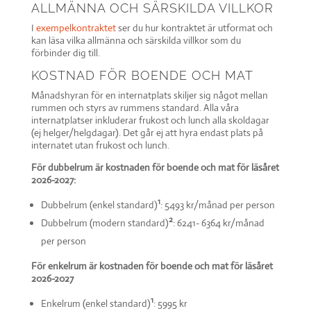
ALLMÄNNA OCH SÄRSKILDA VILLKOR
I
exempelkontraktet
ser du hur kontraktet är utformat och
kan läsa vilka allmänna och särskilda villkor som du
förbinder dig till.
KOSTNAD FÖR BOENDE OCH MAT
Månadshyran för en internatplats skiljer sig något mellan
rummen och styrs av rummens standard. Alla våra
internatplatser inkluderar frukost och lunch alla skoldagar
(ej helger/helgdagar). Det går ej att hyra endast plats på
internatet utan frukost och lunch.
För dubbelrum är kostnaden för boende och mat för läsåret
2026-2027:
1
Dubbelrum (enkel standard)
: 5493 kr/månad per person
2
Dubbelrum (modern standard)
: 6241- 6364 kr/månad
per person
För enkelrum är kostnaden för boende och mat för läsåret
2026-2027
1
Enkelrum (enkel standard)
: 5995 kr