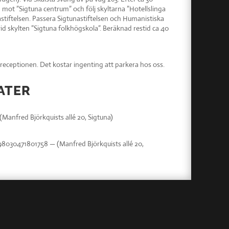
 mot ”Sigtuna centrum” och följ skyltarna ”Hotellslinga
nastiftelsen. Passera Sigtunastiftelsen och Humanistiska
id skylten ”Sigtuna folkhögskola”. Beräknad restid ca 40
 receptionen. Det kostar ingenting att parkera hos oss.
ATER
(Manfred Björkquists allé 20, Sigtuna)
698030471801758 — (Manfred Björkquists allé 20,