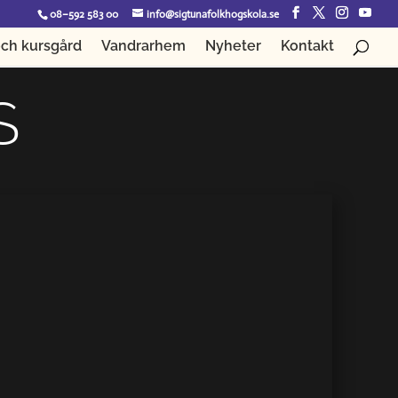
08–592 583 00
info@sigtunafolkhogskola.se
ch kursgård
Vandrarhem
Nyheter
Kontakt
S