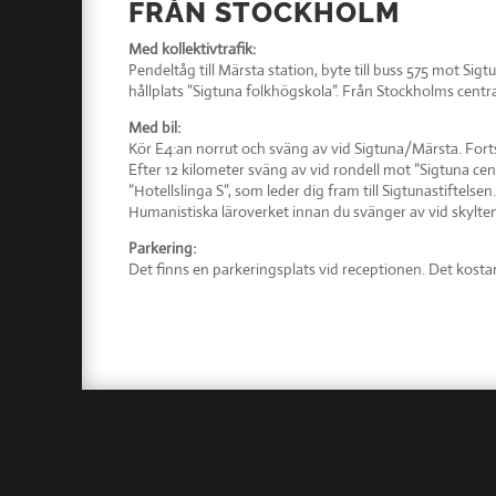
FRÅN STOCKHOLM
Med kollektivtrafik:
Pendeltåg till Märsta station, byte till buss 575 mot Sigt
hållplats ”Sigtuna folkhögskola”. Från Stockholms centra
Med bil:
Kör E4:an norrut och sväng av vid Sigtuna/Märsta. Fortsä
Efter 12 kilometer sväng av vid rondell mot ”Sigtuna cen
”Hotellslinga S”, som leder dig fram till Sigtunastiftelse
Humanistiska läroverket innan du svänger av vid skylten
Parkering:
Det finns en parkeringsplats vid receptionen. Det kostar