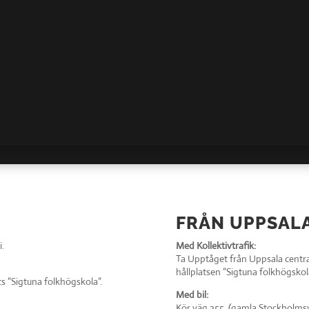
FRÅN UPPSAL
i.
Med Kollektivtrafik:
Ta Upptåget från Uppsala centralst
hållplatsen ”Sigtuna folkhögskol
ats ”Sigtuna folkhögskola”.
Med bil:
Kör väg 255, (gamla Stockholmsvä