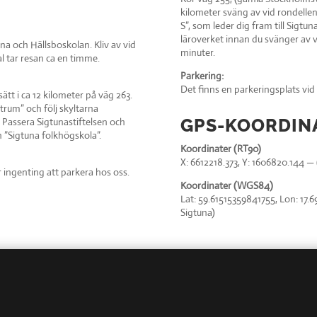
kilometer sväng av vid rondellen
S”, som leder dig fram till Sigtu
läroverket innan du svänger av v
una och Hällsboskolan. Kliv av vid
minuter.
l tar resan ca en timme.
Parkering:
Det finns en parkeringsplats vid
tt i ca 12 kilometer på väg 263.
trum” och följ skyltarna
GPS-KOORDIN
n. Passera Sigtunastiftelsen och
 ”Sigtuna folkhögskola”.
Koordinater (RT90)
X: 6612218.373, Y: 1606820.144 — 
 ingenting att parkera hos oss.
Koordinater (WGS84)
Lat: 59.61515359841755, Lon: 17.
Sigtuna)