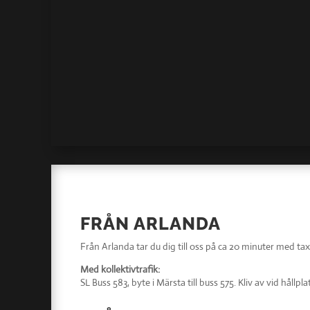
FRÅN ARLANDA
Från Arlanda tar du dig till oss på ca 20 minuter med tax
Med kollektivtrafik:
SL Buss 583, byte i Märsta till buss 575. Kliv av vid hållpl