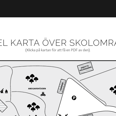
EL KARTA ÖVER SKOLOMR
(Klicka på kartan för att få en PDF av den).