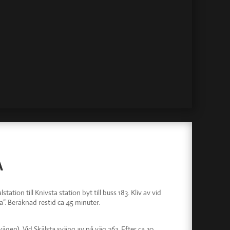
A
ation till Knivsta station byt till buss 183. Kliv av vid
a”. Beräknad restid ca 45 minuter.
gen). Vid Skälsta sväng av på väg 263. Efter ca 30