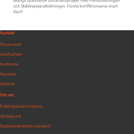
Många spännande samarbetsprojekt med Filmutbildningen
och Skådespelarutbildningen. Första kortfilmsmanus snart
klart!
Kontakt
All personal
Vandrarhem
Konferens
Styrelsen
Hitta hit
Om oss
Folkhögskolans historia
Värdegrund
Studeranderättslig standard