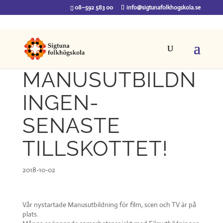
08–592 583 00
info@sigtunafolkhogskola.se
MANUSUTBILDN
INGEN-
SENASTE
TILLSKOTTET!
2018-10-02
Vår nystartade Manusutbildning för film, scen och TV är på
plats.