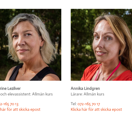
ine Lezilver
Annika Lindgren
 och elevassistent: Allmän kurs
Lärare: Allmän kurs
2-165 70 13
Tel:
072-165 70 17
 här för att skicka epost
Klicka här för att skicka epost