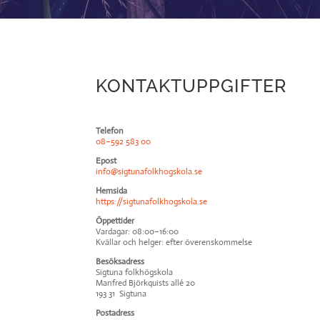
KONTAKTUPPGIFTER
Telefon
08–592 583 00
Epost
info@sigtunafolkhogskola.se
Hemsida
https://sigtunafolkhogskola.se
Öppettider
Vardagar: 08:00–16:00
Kvällar och helger: efter överenskommelse
Besöksadress
Sigtuna folkhögskola
Manfred Björkquists allé 20
193 31 Sigtuna
Postadress