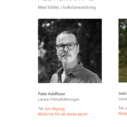
Med bilder, i bokstavsordning
Juss
Peter Adolfsson
Lära
Lärare: Filmutbildningen
Tel:
0
Tel:
072-1657035
Klick
Klicka här för att skicka epost