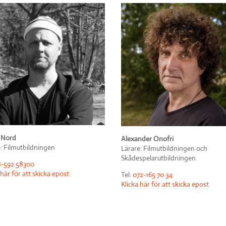
 Nord
Alexander Onofri
: Filmutbildningen
Lärare: Filmutbildningen och
Skådespelarutbildningen
-592 58300
 här för att skicka epost
Tel:
072-165 70 34
Klicka här för att skicka epost