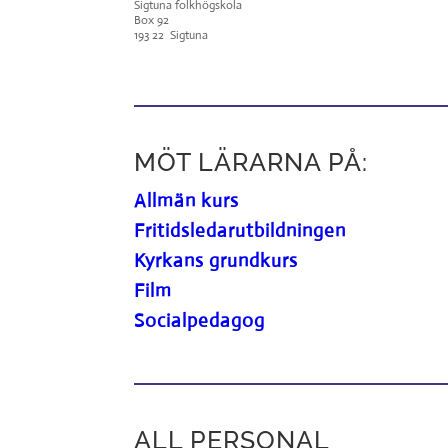
Sigtuna folkhögskola
Box 92
193 22 Sigtuna
MÖT LÄRARNA PÅ:
Allmän kurs
Fritidsledarutbildningen
Kyrkans grundkurs
Film
Socialpedagog
ALL PERSONAL