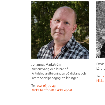
David
Johannes Markström
Lärare
Kursansvarig och lärare på
Fritidsledarutbildningen på distans och
Tel:
08
lärare Socialpedagogutbildningen
Klicka
Tel:
072-165 70 49
Klicka här för att skicka epost