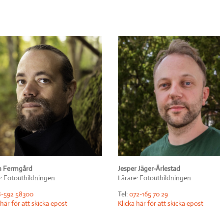
Jesper Jäger-Ärlestad
n Fermgård
Lärare: Fotoutbildningen
e: Fotoutbildningen
Tel:
072-165 70 29
-592 58300
Klicka här för att skicka epost
 här för att skicka epost