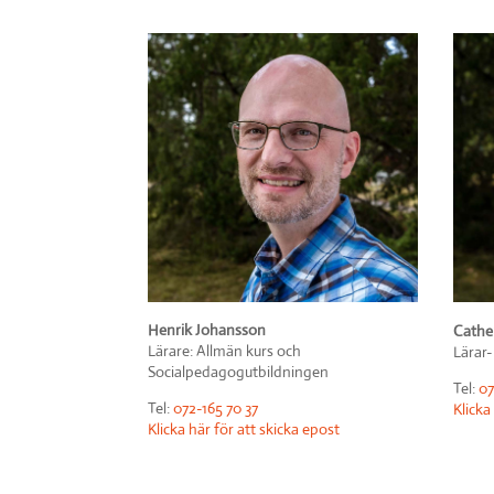
Henrik Johansson
Cather
Lärare: Allmän kurs och
Lärar-
Socialpedagogutbildningen
Tel:
07
Tel:
072-165 70 37
Klicka
Klicka här för att skicka epost