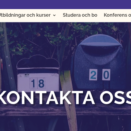
tbildningar och kurser
Studera och bo
Konferens o
KONTAKTA OS