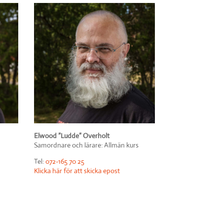
Elwood ”Ludde” Overholt
Samordnare och lärare: Allmän kurs
Tel:
072-165 70 25
Klicka här för att skicka epost