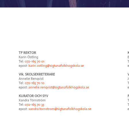
TF REKTOR
Karin Östling
Tel:
072-165 70 01
T
epost:
karin.ostling@sigtunafolkhogskola.se
Vik. SKOLSEKRETERARE
Annelie Renqvist
J
Tel:
072-165 70 10
T
epost:
annelie.renqvist@sigtunafolkhogskola.se
KURATOR OCH SYV
Xandra Törnström
Tel:
072-165 70 33
T
epost:
xandra.tornstrom@sigtunafolkhogskola.se