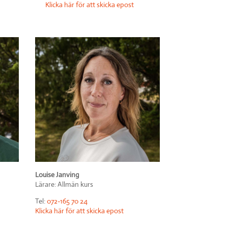
Klicka här för att skicka epost
Louise Janving
Lärare: Allmän kurs
Tel:
072-165 70 24
Klicka här för att skicka epost