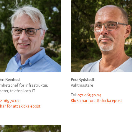
örn Reinhed
Peo Rydstedt
hetschef för infrastruktur,
Vaktmästare
heter, telefoni och IT
Tel:
072-165 70 04
2-165 70 02
Klicka här för att skicka epost
 här för att skicka epost