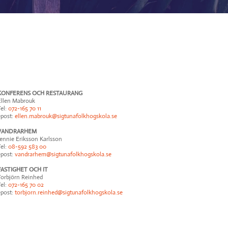
KONFERENS OCH RESTAURANG
Ellen Mabrouk
el:
072-165 70 11
epost:
ellen.mabrouk@sigtunafolkhogskola.se
VANDRARHEM
ennie Eriksson Karlsson
el:
08-592 583 00
epost:
vandrarhem@sigtunafolkhogskola.se
FASTIGHET OCH IT
Torbjörn Reinhed
el:
072-165 70 02
epost:
torbjorn.reinhed@sigtunafolkhogskola.se