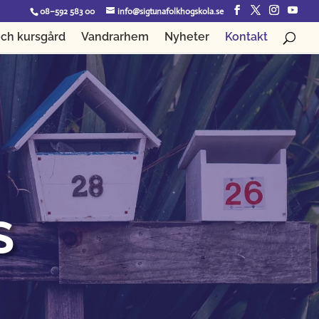
08–592 583 00
info@sigtunafolkhogskola.se
ch kursgård
Vandrarhem
Nyheter
Kontakt
S