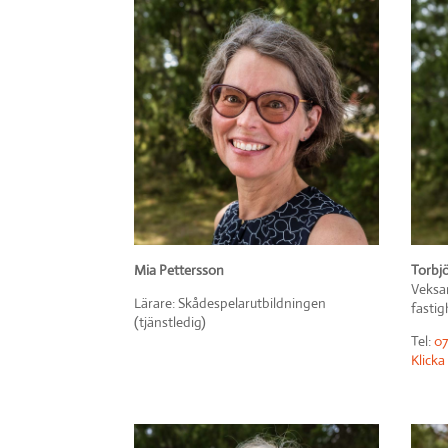
Torbj
Mia Pettersson
Veksam
Lärare: Skådespelarutbildningen
fastig
(tjänstledig)
Tel:
07
Klicka