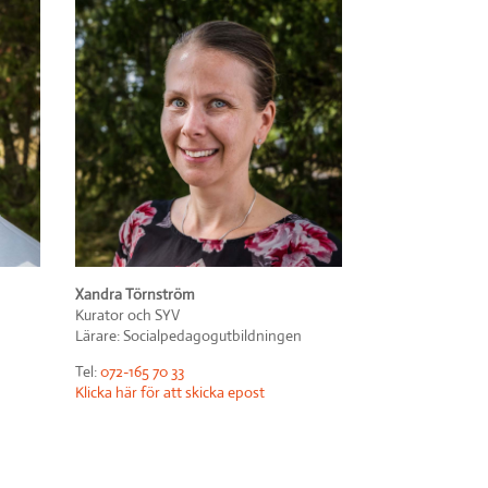
Xandra Törnström
Kurator och SYV
Lärare: Socialpedagogutbildningen
Tel:
072-165 70 33
Klicka här för att skicka epost