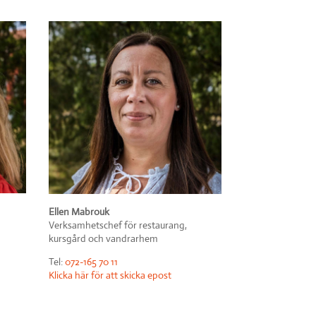
Ellen Mabrouk
Verksamhetschef för restaurang,
kursgård och vandrarhem
Tel:
072-165 70 11
Klicka här för att skicka epost