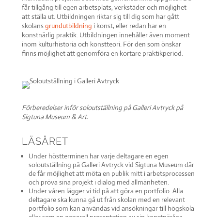
får tillgång till egen arbetsplats, verkstäder och möjlighet
att ställa ut. Utbildningen riktar sig till dig som har gått
skolans
grundutbildning
i konst, eller redan har en
konstnärlig praktik. Utbildningen innehåller även moment
inom kulturhistoria och konstteori. För den som önskar
finns möjlighet att genomföra en kortare praktikperiod.
Förberedelser inför soloutställning på Galleri Avtryck på
Sigtuna Museum & Art.
LÄSÅRET
Under höstterminen har varje deltagare en egen
soloutställning på Galleri Avtryck vid Sigtuna Museum där
de får möjlighet att möta en publik mitt i arbetsprocessen
och pröva sina projekt i dialog med allmänheten.
Under våren lägger vi tid på att göra en portfolio. Alla
deltagare ska kunna gå ut från skolan med en relevant
portfolio som kan användas vid ansökningar till högskola
eller som en generell presentation av sin konstnärliga