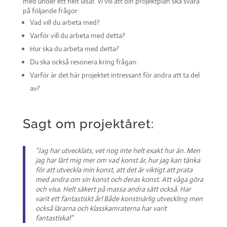
med under ett helt läsår. Vi vill att din projektplan ska svara
på följande frågor:
Vad vill du arbeta med?
Varför vill du arbeta med detta?
Hur ska du arbeta med detta?
Du ska också resonera kring frågan:
Varför är det här projektet intressant för andra att ta del
av?
Sagt om projektåret:
“Jag har utvecklats, vet nog inte helt exakt hur än. Men
jag har lärt mig mer om vad konst är, hur jag kan tänka
för att utveckla min konst, att det är viktigt att prata
med andra om sin konst och deras konst. Att våga göra
och visa. Helt säkert på massa andra sätt också. Har
varit ett fantastiskt år! Både konstnärlig utveckling men
också lärarna och klasskamraterna har varit
fantastiska!”