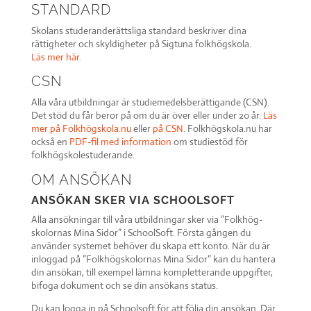
STANDARD
Skolans studeranderättsliga standard beskriver dina
rättigheter och skyldigheter på Sigtuna folkhögskola.
Läs mer här.
CSN
Alla våra utbildningar är studiemedelsberättigande (CSN).
Det stöd du får beror på om du är över eller under 20 år.
Läs
mer på Folkhögskola.nu
eller
på CSN
. Folkhögskola.nu har
också en
PDF-fil med infor­mation
om studie­stöd för
folkhögskole­studerande.
OM ANSÖKAN
ANSÖKAN SKER VIA SCHOOLSOFT
Alla ansökningar till våra utbildningar sker via ”Folk­hög­
skolornas Mina Sidor” i SchoolSoft. Första gången du
använder systemet behöver du skapa ett konto. När du är
inloggad på ”Folk­hög­skolornas Mina Sidor” kan du hantera
din ansökan, till exempel lämna kompletterande uppgifter,
bifoga dokument och se din ansökans status.
Du kan logga in på Schoolsoft för att följa din ansökan.
Där