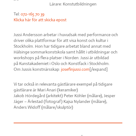
Lärare: Konstutbildningen
Tel:
072-165 70 39
Klicka här för att skicka epost
Jussi Andersson arbetar i huvudsak med
performance
och
driver olika plattformar för att visa konst och kultur i
Stockholm. Hon har tidigare arbetat bland annat med
Hälsinge sommarkonstskola samt hållit i utbildningar och
workshops på flera platser i Norden. Jussi är utbildad
på
Kunstakademiet
i Oslo och Konstfack i Stockholm.
Om Jussis konstnärsskap:
josefinjussi.com
[/expand]
Vi tar också in relevanta gästlärare exempel på tidigare
gästlärare är Mari
Anari
(keramiker)
Jakob
Hördegård
(arkitekt) Peter Köhler (målare),
Jesper
Jäger –
Ä
rlestad
(foto
graf
)
Kajsa Nylander (målare),
Anders
Widoff
(målare/skulpt
ö
r)