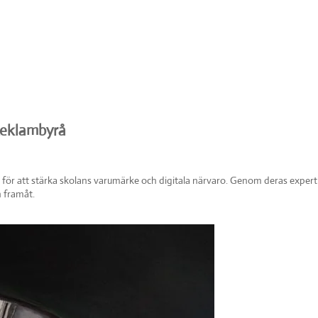
Reklambyrå
ör att stärka skolans varumärke och digitala närvaro. Genom deras expertis
 framåt.