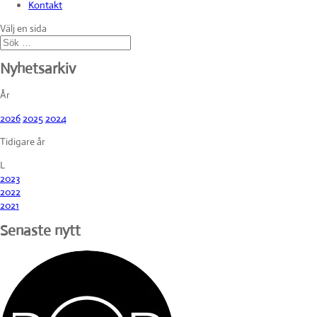
Kontakt
Välj en sida
Nyhetsarkiv
År
2026
2025
2024
Tidigare år
L
2023
2022
2021
Senaste nytt