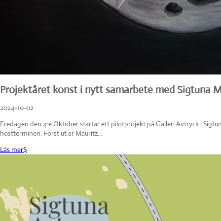
Projektåret konst i nytt samarbete med Sigtuna 
2024-10-02
Fredagen den 4:e Oktober startar ett pilotprojekt på Galleri Avtryck i Sigtu
höstterminen. Först ut är Mauritz...
Läs mer
$