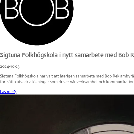
Sigtuna Folkhögskola i nytt samarbete med Bob 
2024-10-23
Sigtuna Folkhögskola har valt att återigen samarbeta med Bob Reklambyrå f
fortsätta utveckla lösningar som driver vår verksamhet och kommunikation
Läs mer
$